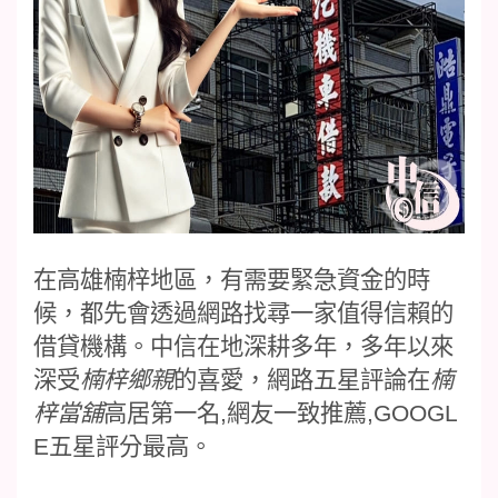
在高雄楠梓地區，有需要緊急資金的時
候，都先會透過網路找尋一家值得信賴的
借貸機構。中信
在地深耕多年，多年以來
深受
楠梓鄉親
的喜愛，網路五星評論在
楠
梓當舖
高居第一名
,
網友一致推薦
,GOOGL
E
五星評分最高
。