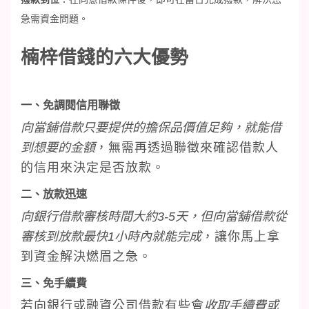
急需資金問題。
楠梓借錢的六大優勢
一、免調閱信用聯徵
向當舖借款只要提供的擔保品價值足夠，就能借
到想要的金額
，無需再透過聯徵來確認借款人
的信用來決定是否放款。
二、放款迅速
向銀行借款審核時間大約
3-5
天，但向當舖借款從
審核到放款最快
1
小時內就能完成
，讓你馬上拿
到資金解決燃眉之急。
三、免手續費
若向銀行或融資公司借款有些會
收取手續費或