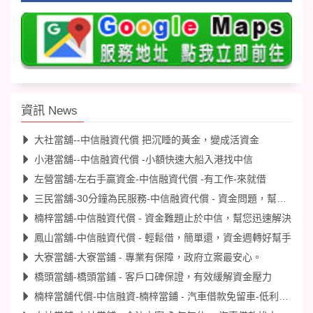
資訊 News
大社當舖--中信融資代償 把沉睡的黃金，變成活資金
小港當舖--中信融資代償 -小額快速大船入港找中信
左營當舖-左右手贏資金-中信融資代償 -有工作-來就借
三民當舖-30分鐘為民服務-中信融資代償 - 資金問題，幫您迅速解決
楠梓當舖-中信融資代償 - 資金難題止於中信，幫您迅速解決
鳳山當舖-中信融資代償 - 輕鬆借，簡單還，資金週轉好幫手
大寮當舖-大寮當鋪 - 專業有保障，政府立案最安心。
橋頭當舖-橋頭當鋪 - 客戶口碑保證，有效緩解資金壓力
楠梓當舖代償-中信融資-楠梓當鋪 - 汽車借款免留車-低利安心借