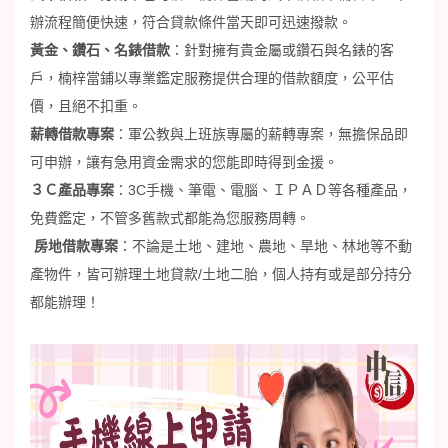
辦流程簡便快速，符合貸款條件當天即可迅速撥款。
黃金、鑽石、名錶借款
：針對擁有貴金屬或鑽石與名錶的客
戶，楠梓當鋪以專業鑑定服務提供合理的借款額度，公平估
價，且絕不扣重。
薪轉借款專案
：軍公教與上班族專屬的薪轉專案，無擔保品即
可申辦，讓有急用資金需求的您能即時得到金援。
３Ｃ產品專案
：
3C
手機、筆電、電腦、ＩＰＡＤ等各種產品，
免費鑑定，不管多舊款式都能為您服務周轉
。
房地借款專案
：
不論是土地、建地、農地、旱地、林地等不動
產物件，皆可辦理土地貸款
/
土地二胎，個人持有或是部分持分
都能辦理！