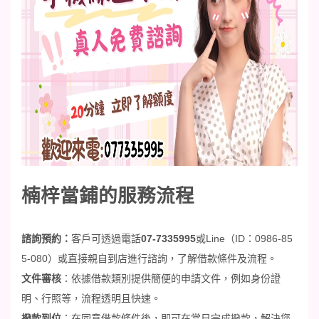
楠梓當鋪的服務流程
諮詢預約
：
客戶可透過電話
07-7335995
或
Line
（
ID
：
0986-85
5-080
）或直接親自到店進行諮詢，了解借款條件及流程。
文件審核
：依據借款類別提供簡便的申請文件，例如身份證
明、行照等，流程透明且快速。
撥款到位
：在同意借款條件後，即可在當日完成撥款，解決您